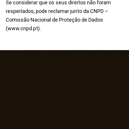
Se considerar que os seus direitos não foram
respeitados, pode reclamar junto da CNPD –
Comissão Nacional de Proteção de Dados
(www.cnpd.pt).
Horário
Siga-nos
Praça de Dom
João I 175, 4000-
425 Porto,
Portugal
223321020
O melhor
restaurante Porto
desde 1972.
Segunda-feira a